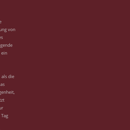
e
tung von
es
egende
 ein
als die
das
genheit,
tzt
ur
 Tag