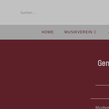
Diese
Website
durchsuchen
HOME
MUSIKVEREIN
Gem
Musikve