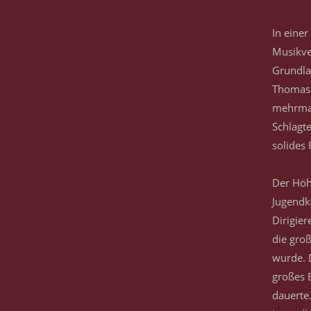
In eine
Musikve
Grundla
Thomas 
mehrmal
Schlagt
solides 
Der Höh
Jugendk
Dirigier
die gro
wurde. 
großes 
dauerte