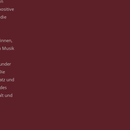
in
positive
 die
innen,
m Musik
Wunder
Die
satz und
 des
lt und