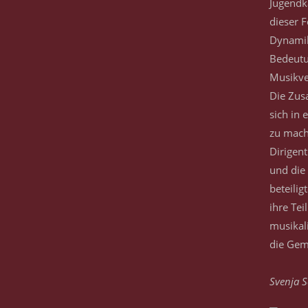
Jugendk
dieser F
Dynamik
Bedeutu
Musikve
Die Zus
sich in
zu mach
Dirigen
und die
beteilig
ihre Tei
musikal
die Gem
Svenja S