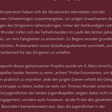
r Kooperation haben sich der Musikverein Heinstetten und der
rein Schwenningen zusammengetan, um jungen Erwachsenen di
gen des Dirigierens näherzubringen. Unter der fachkundigen Lei
Wunder trafen sich die Teilnehmenden im Laufe des letzten Jahr
s, um ihre Fähigkeiten zu entwickeln. Zu Beginn wurden grundl
echniken, Probenarbeit sowie Gestaltungselemente vermittelt, um
Fundament für das Dirigieren zu schaffen.
epunkt dieses gemeinsamen Projekts wurde am 9. März erreicht, 
apellen beider Vereine zu einer „echten“ Probe fusionierten, um 
en praktisch zu erproben. Jede der jungen Damen erhielt die Gele
ße Gruppe zu leiten, wobei sie stets von Thomas Wunder unterstü
Die Jugendlichen der beiden Jugendkapellen zeigten dabei nicht n
Engagement, sondern auch Ausdauer, da die Probe den gesamten
. Besonders bemerkenswert war, dass die Jugendlichen in der