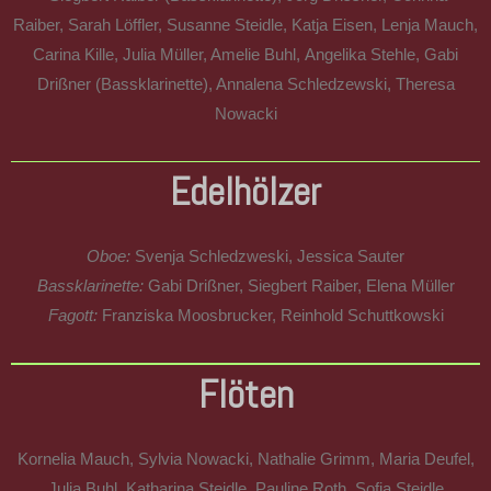
Raiber,
Sarah Löffler, Susanne Steidle, Katja Eisen, Lenja Mauch,
Carina Kille, Julia Müller, Amelie Buhl,
Angelika Stehle, Gabi
Drißner (Bassklarinette), Annalena Schledzewski, Theresa
Nowacki
Edelhölzer
Oboe:
Svenja Schledzweski, Jessica Sauter
Bassklarinette:
Gabi Drißner, Siegbert Raiber, Elena Müller
Fagott:
Franziska Moosbrucker, Reinhold Schuttkowski
Flöten
Kornelia Mauch,
Sylvia Nowacki,
Nathalie Grimm, Maria Deufel,
Julia Buhl, Katharina Steidle, Pauline Roth, Sofia Steidle