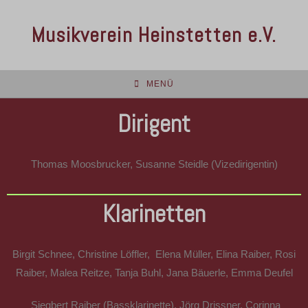
Musikverein Heinstetten e.V.
MENÜ
Dirigent
Thomas Moosbrucker, Susanne Steidle (Vizedirigentin)
Klarinetten
Birgit Schnee
,
Christine Löffler,
Elena Müller,
Elina Raiber,
Rosi
Raiber,
Malea Reitze,
Tanja Buhl,
Jana Bäuerle,
Emma Deufel
Siegbert Raiber (Bassklarinette), Jörg Drissner, Corinna