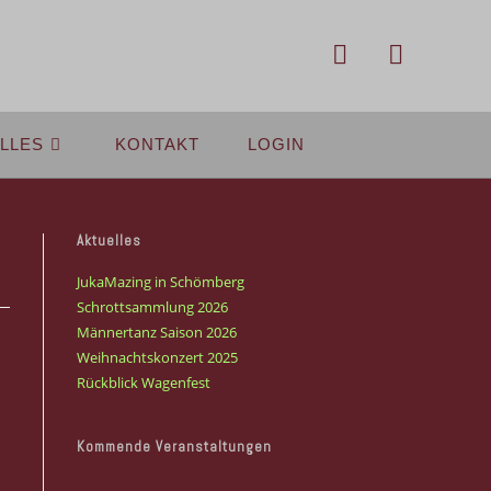
LLES
KONTAKT
LOGIN
Aktuelles
JukaMazing in Schömberg
Schrottsammlung 2026
Männertanz Saison 2026
Weihnachtskonzert 2025
Rückblick Wagenfest
Kommende Veranstaltungen