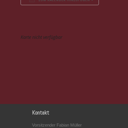
ICS herunterladen
Google Kalender
iCalendar
Office 365
Outlook Live
Karte nicht verfügbar
Kontakt
Vorsitzender Fabian Müller