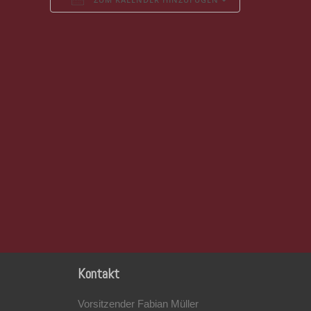
ICS herunterladen
Google Kalender
iCalendar
Office 365
Outlook Live
Kontakt
Vorsitzender Fabian Müller