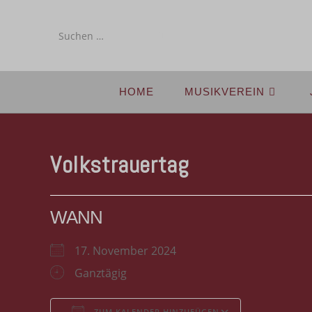
Diese
Website
durchsuchen
HOME
MUSIKVEREIN
Volkstrauertag
WANN
17. November 2024
Ganztägig
ZUM KALENDER HINZUFÜGEN