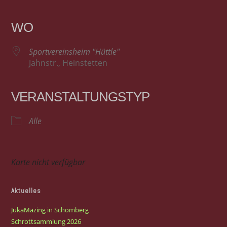
ICS herunterladen
Google Kalender
iCalendar
Office 365
Outlook Live
WO
Sportvereinsheim "Hüttle"
Jahnstr., Heinstetten
VERANSTALTUNGSTYP
Alle
Karte nicht verfügbar
Aktuelles
JukaMazing in Schömberg
Schrottsammlung 2026