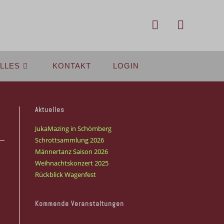
LLES
KONTAKT
LOGIN
Aktuelles
JukaMazing in Schömberg
Schrottsammlung 2026
Männertanz Saison 2026
Weihnachtskonzert 2025
Rückblick Wagenfest
Kommende Veranstaltungen