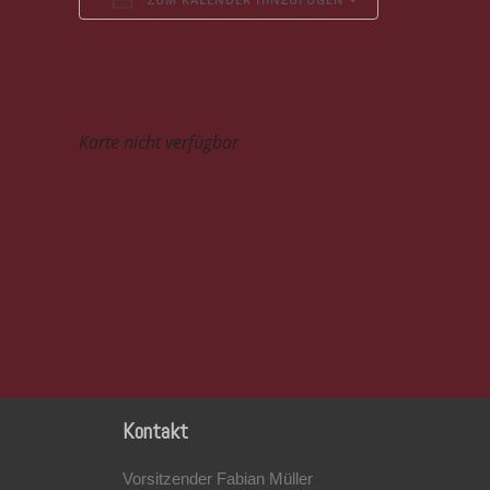
ICS herunterladen
Google Kalender
iCalendar
Office 365
Outlook Live
Karte nicht verfügbar
Kontakt
Vorsitzender Fabian Müller