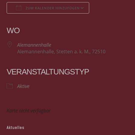
ZUM KALENDER HINZUFÜGEN
ICS herunterladen
Google Kalender
iCalendar
Office 365
Outlook Live
WO
Alemannenhalle
Alemannenhalle, Stetten a. k. M., 72510
VERANSTALTUNGSTYP
Aktive
Karte nicht verfügbar
Aktuelles