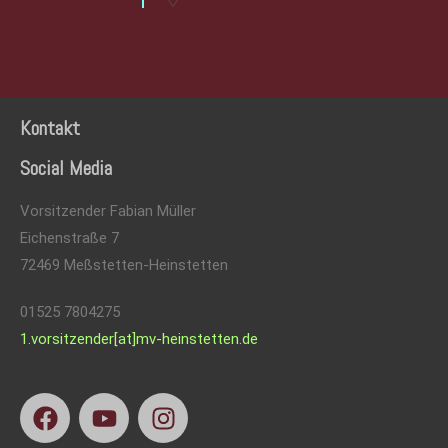
Kontakt
Social Media
Vorsitzender Fabian Müller
Eichenstraße 7
72469 Meßstetten-Heinstetten
01525 7804275
1.vorsitzender[at]mv-heinstetten.de