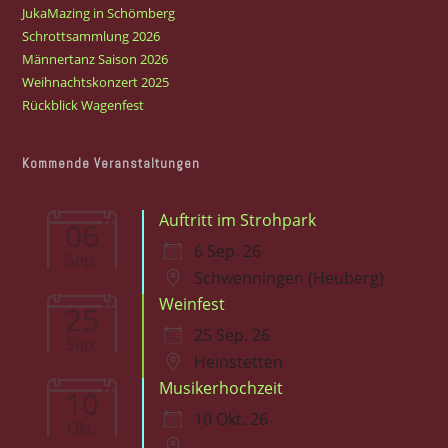
JukaMazing in Schömberg
Schrottsammlung 2026
Männertanz Saison 2026
Weihnachtskonzert 2025
Rückblick Wagenfest
Kommende Veranstaltungen
Auftritt im Strohpark
06
6 Sep. 26
Sep.
Schwenningen (Heuberg)
Weinfest
25
25 Sep. 26
Sep.
Heinstetten
Musikerhochzeit
10
10 Okt. 26
Okt.