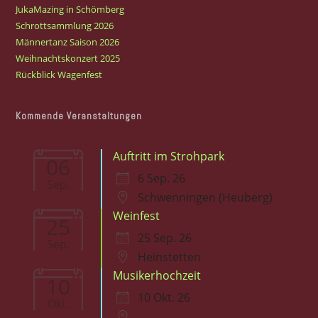
JukaMazing in Schömberg
Schrottsammlung 2026
Männertanz Saison 2026
Weihnachtskonzert 2025
Rückblick Wagenfest
Kommende Veranstaltungen
Auftritt im Strohpark
06
6 Sep. 26
Sep.
Schwenningen (Heuberg)
Weinfest
25
25 Sep. 26
Sep.
Heinstetten
Musikerhochzeit
10
10 Okt. 26
Okt.