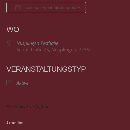
ZUM KALENDER HINZUFÜGEN
ICS herunterladen
Google Kalender
iCalendar
Office 365
Outlook Live
WO
Nusplingen Festhalle
Schulstraße 25, Nusplingen, 72362
VERANSTALTUNGSTYP
Aktive
Karte nicht verfügbar
Aktuelles