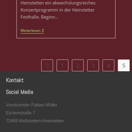
Heinstetten ein abwechslungsreiches
Konzertprogramm in der Heinstetter
Festhalle. Beginn…
Weiterlesen
1
2
3
4
5
Kontakt
Social Media
Vorsitzender Fabian Müller
Eichenstraße 7
72469 Meßstetten-Heinstetten